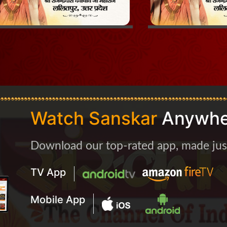
Watch Sanskar
Anywhe
Download our top-rated app, made just 
TV App
Mobile App