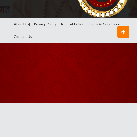
About Us|
Privacy Policy|
Refund Policy|
Terms & Conditions|
Contact Us