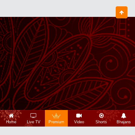
Home
Live TV
Premium
Video
Shorts
Bhajans