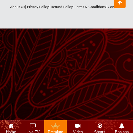
About Us|
Privacy Policy|
Refund Policy|
Terms & Conditions|
Contact Us
Home
Live TV
Premium
Video
Shorts
Bhajans