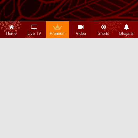
Home
Live TV
Premium
Video
Shorts
Bhajans