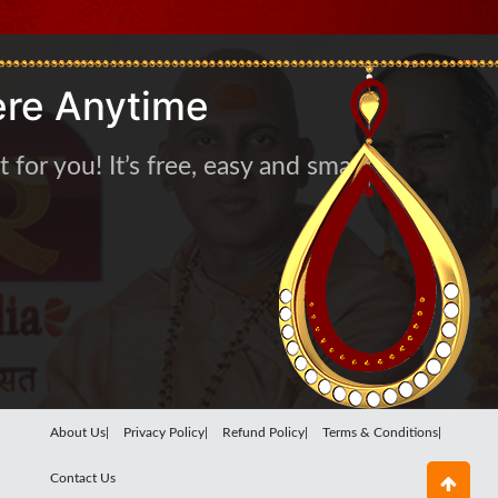
re Anytime
for you! It’s free, easy and smart
About Us|
Privacy Policy|
Refund Policy|
Terms & Conditions|
Contact Us