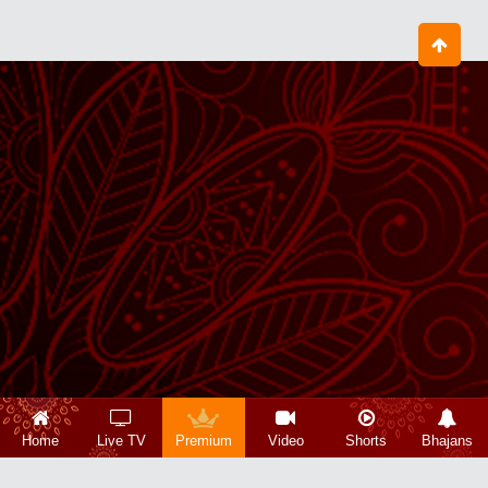
Home
Live TV
Premium
Video
Shorts
Bhajans