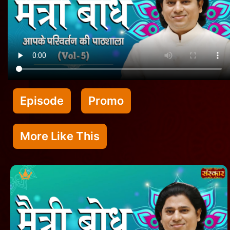
Episode
Promo
More Like This