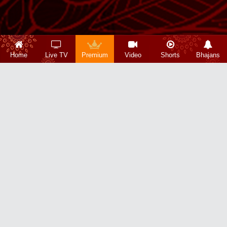
Home
Live TV
Premium
Video
Shorts
Bhajans