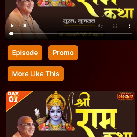
Episode
Promo
More Like This