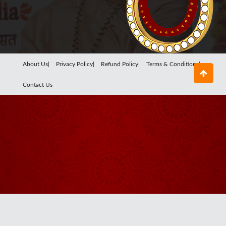
About Us|
Privacy Policy|
Refund Policy|
Terms & Conditions|
Contact Us