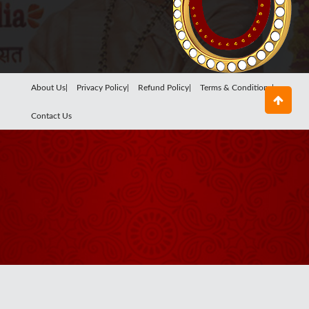
About Us|
Privacy Policy|
Refund Policy|
Terms & Conditions|
Contact Us