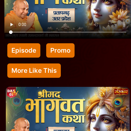
Episode
Promo
More Like This