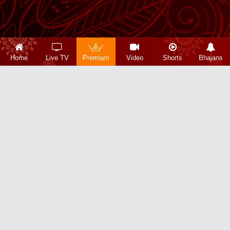
Home
Live TV
Premium
Video
Shorts
Bhajans