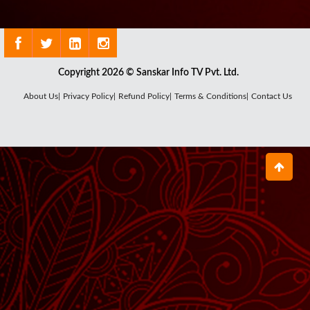
Copyright 2026 © Sanskar Info TV Pvt. Ltd.
About Us|
Privacy Policy|
Refund Policy|
Terms & Conditions|
Contact Us