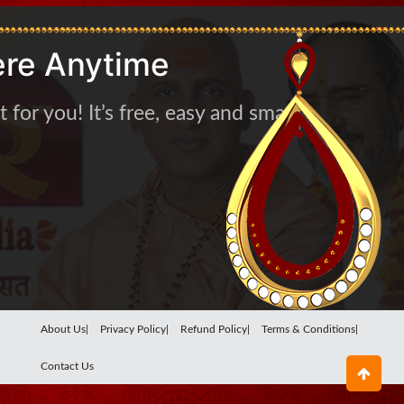
re Anytime
for you! It’s free, easy and smart
About Us|
Privacy Policy|
Refund Policy|
Terms & Conditions|
Contact Us