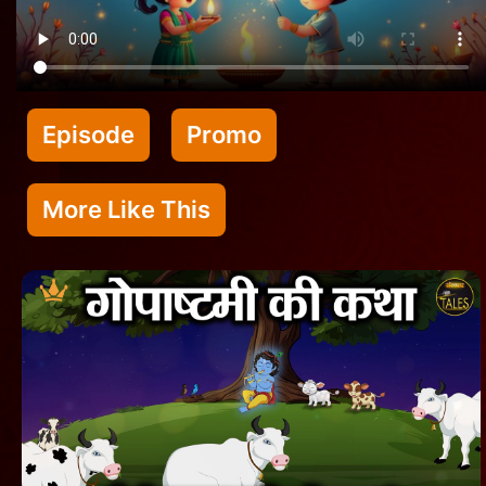
Episode
Promo
More Like This