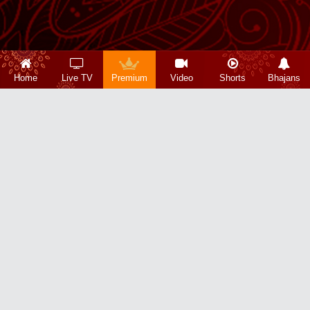
Home
Live TV
Premium
Video
Shorts
Bhajans