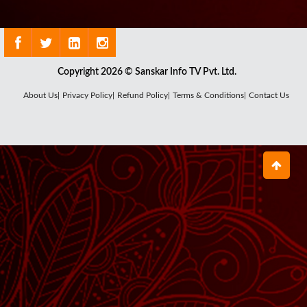
Copyright 2026 © Sanskar Info TV Pvt. Ltd.
About Us|
Privacy Policy|
Refund Policy|
Terms & Conditions|
Contact Us