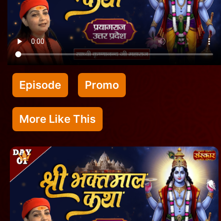
Episode
Promo
More Like This