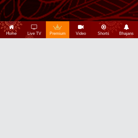
Home
Live TV
Premium
Video
Shorts
Bhajans