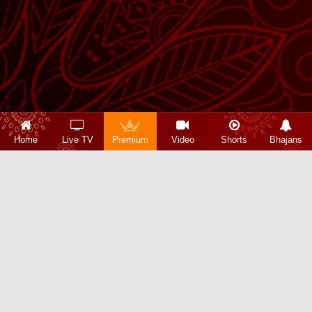
Home
Live TV
Premium
Video
Shorts
Bhajans