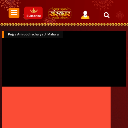
Subscribe
Pujya Aniruddhacharya Ji Maharaj