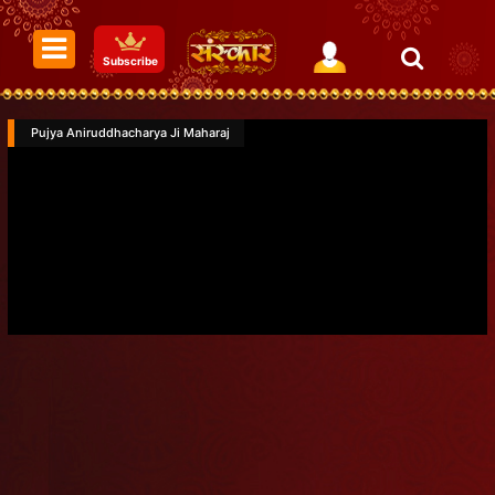
Subscribe
Pujya Aniruddhacharya Ji Maharaj