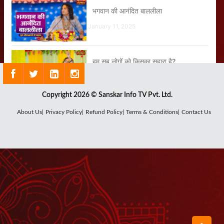
भगवान की आनंदित बाललीला
January 11, 2025
हम सब लोगों को किसका सहारा है?
January 18, 2025
Copyright 2026 © Sanskar Info TV Pvt. Ltd.
यदि हनुमान जी रावण को मार सकते थे तो क्यों
About Us|
Privacy Policy|
Refund Policy|
Terms & Conditions|
Contact Us
नहीं मारा?
January 14, 2025
अपमान किसी चीव का नहीं करना लेकिन जो गाय
का स्थान है वह और किसी का नहीं
January 13, 2025
शास्त्रों में श्रद्धा हो, उन पर संदेह ना हो