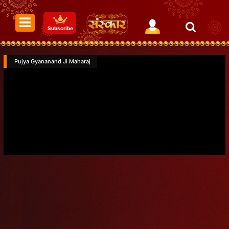
Subscribe
Pujya Gyananand Ji Maharaj