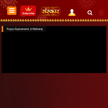
Subscribe
Pujya Gyananand Ji Maharaj