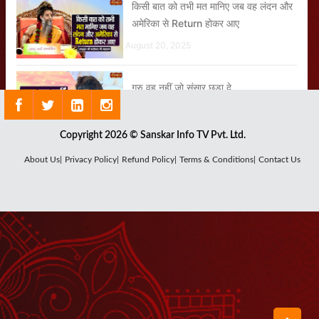
किसी बात को तभी मत मानिए जब वह लंदन और
अमेरिका से Return होकर आए
August 20, 2025
गुरु वह नहीं जो संसार छुड़ा दे
August 23, 2025
Copyright 2026 © Sanskar Info TV Pvt. Ltd.
रामराज्य की सिर्फ एक ही परिभाषा है
About Us|
Privacy Policy|
Refund Policy|
Terms & Conditions|
Contact Us
September 01, 2025
पहले क्रांति का बिगुल फूंकने वाले श्रीकृष्ण हैं
और कोई नहीं
August 25, 2025
हो सकता है कि यहां के 4 घंटे आपके 40 साल
बचा लें