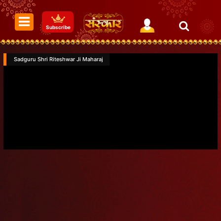
Subscribe
Sadguru Shri Riteshwar Ji Maharaj