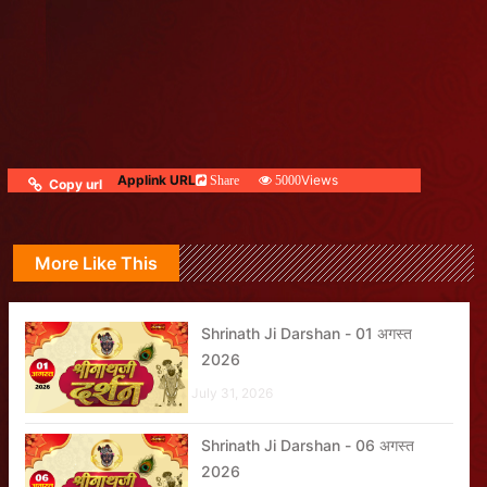
Applink URL
Views
Share
5000
Copy url
More Like This
Shrinath Ji Darshan - 01 अगस्त
2026
July 31, 2026
Shrinath Ji Darshan - 06 अगस्त
2026