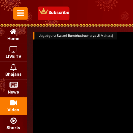
Subscribe
Toggle Menu
Jagadguru Swami Rambhadracharya Ji Maharaj
Home
LIVE TV
Bhajans
News
Video
Shorts