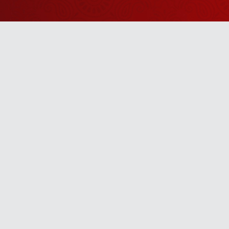
Watch Sanskar
Anywhere 
Download our top-rated app, made just for yo
TV App
Mobile App