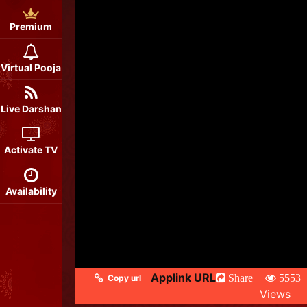
Premium
Virtual Pooja
Live Darshan
Activate TV
Availability
Applink URL
Share
5553
Copy url
Views