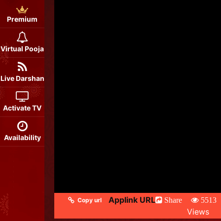
Premium
Virtual Pooja
Live Darshan
Activate TV
Availability
Applink URL
Share
5513
Copy url
Views