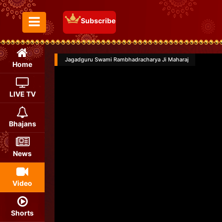
Subscribe
Toggle Menu
Jagadguru Swami Rambhadracharya Ji Maharaj
Home
LIVE TV
Bhajans
News
Video
Shorts