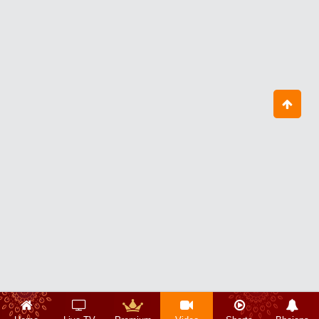
भागवत कथा, जीव के शोक को दूर करती है
June 17, 2024
एक बार जो बांके बिहारी को देख ले, वो उनका ही
हो जाता है
July 03, 2024
ममता का सही अर्थ क्या है?
June 28, 2024
भगवान के होने में नहीं, हमारे देखने में कमी है
June 24, 2024