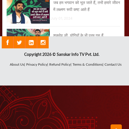
जब हम भगवान को भूल जाते हैं, तभी हमारे जीवन
में लक्ष्मण रूपी कष्ट आते हैं
July 01, 2024
शुकदेव जी, योगियों के भी परम गुरु हैं
July 08, 2024
Copyright 2026 © Sanskar Info TV Pvt. Ltd.
जितना हमें माया ने ठगा है उतना किसी ने नहीं
About Us|
Privacy Policy|
Refund Policy|
Terms & Conditions|
Contact Us
ठगा
June 26, 2024
दुष्ट व्यक्ति को यदि शक्ति मिल जाए तो वह दूसरों
को सताने में उस शक्ति को लगाता है
July 05, 2024
जब भीष्म ने कहा - महाभारत का युद्ध किसी और
ने नहीं लड़ा बल्कि तुम्हारी तिरछी नजरों ने लड़ा है