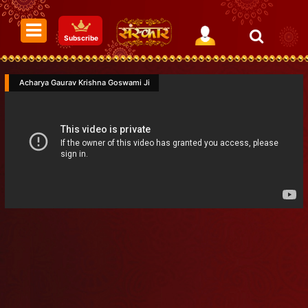
Subscribe
Acharya Gaurav Krishna Goswami Ji