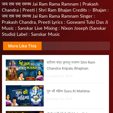
जय राम रमा रमनम Jai Ram Rama Ramnam | Prakash
Chandra | Preeti | Shri Ram Bhajan Credits :- Bhajan :
जय राम रमा रमनम Jai Ram Rama Ramnam Singer :
Prakash Chandra, Preeti Lyrics : Goswami Tulsi Das Ji
Music : Sanskar Live Mixing : Nixon Joseph (Sanskar
Studio) Label : Sanskar Music
More Like This
श्रीराम चंद्र कृपालु भजमन Shri Ram
Chandra Kripalu Bhajman
November 02, 2024
गुरु की महिमा Guru Ki Mahima
December 26, 2024