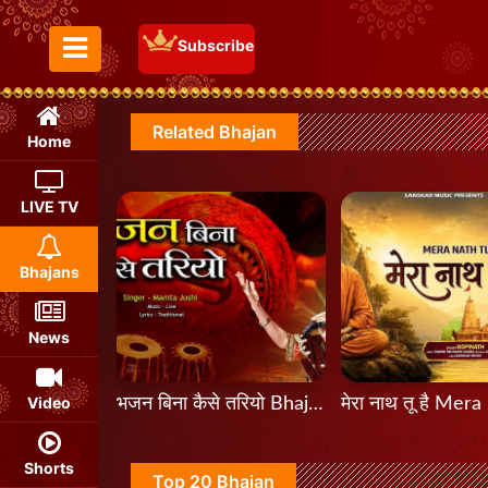
Subscribe
Toggle Menu
Related Bhajan
Home
LIVE TV
Bhajans
News
Video
भजन बिना कैसे तरियो Bhajan Bina Kaise Tariyo
Shorts
Top 20 Bhajan