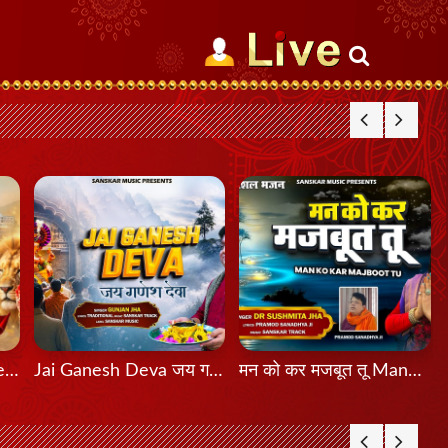
मेरी शेरावाली माँ दा मेला Meri Sherawali Maa Da Mela
Jai Ganesh Deva जय गणेश देवा
मन को कर मजबूत तू Mann Ko Kar Majboot Tu