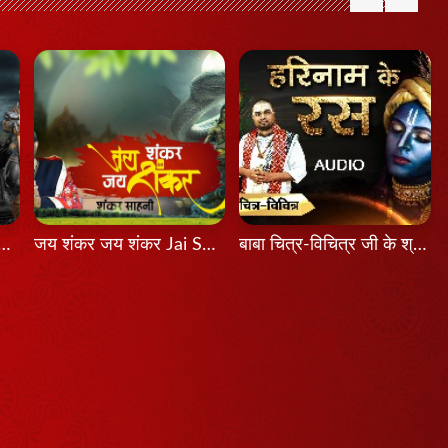
श होता तो Agar Aadesh Hota To
जय शंकर जय शंकर Jai Shankar Jai Shankar
बाबा चित्र-विचित्र जी के श्री मुख से श्रवण कीजिए श्रीकृष्ण का यह भजन...हरिनाम के रस...latest Bhajan