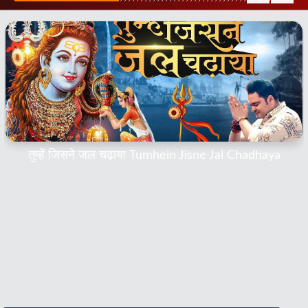
तुम्हें जिसने जल चढ़ाया Tumhein Jisne Jal Chadhaya