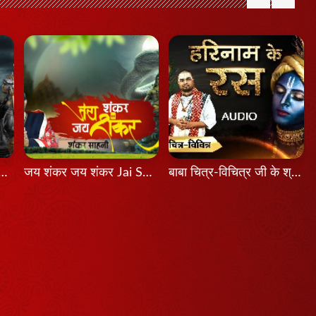
श होता तो Agar Aadesh Hota To
जय शंकर जय शंकर Jai Shankar Jai Shankar
बाबा चित्र-विचित्र जी के श्री मुख से श्रवण कीजिए श्रीकृष्ण का यह भजन...हरिनाम के रस...latest Bhajan