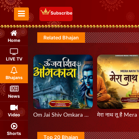
Subscribe
Toggle Menu
Related Bhajan
Home
LIVE TV
Bhajans
News
Video
Om Jai Shiv Omkara ॐ जय शिव ओंकारा
Shorts
Top 20 Bhajan