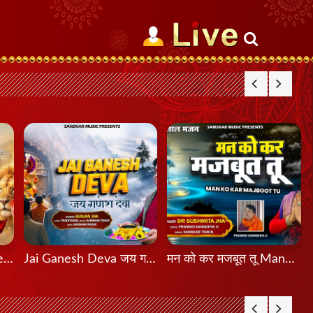
मेरी शेरावाली माँ दा मेला Meri Sherawali Maa Da Mela
Jai Ganesh Deva जय गणेश देवा
मन को कर मजबूत तू Mann Ko Kar Majboot Tu