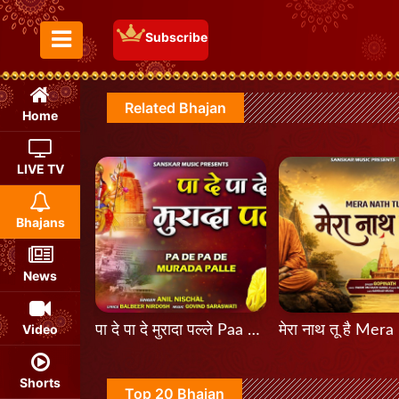
Subscribe
Toggle Menu
Related Bhajan
Home
LIVE TV
Bhajans
News
Video
पा दे पा दे मुरादा पल्ले Paa De Paa De Murada Palle
Shorts
Top 20 Bhajan