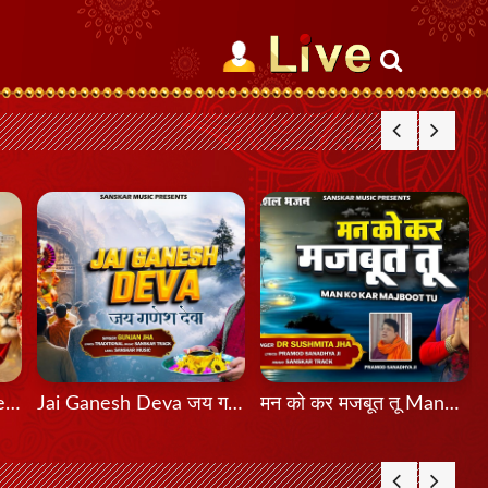
मेरी शेरावाली माँ दा मेला Meri Sherawali Maa Da Mela
Jai Ganesh Deva जय गणेश देवा
मन को कर मजबूत तू Mann Ko Kar Majboot Tu