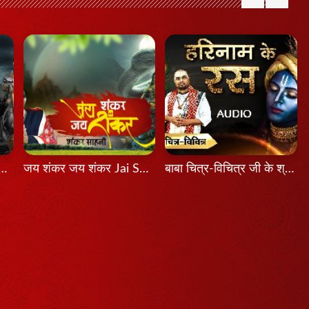
श होता तो Agar Aadesh Hota To
जय शंकर जय शंकर Jai Shankar Jai Shankar
बाबा चित्र-विचित्र जी के श्री मुख से श्रवण कीजिए श्रीकृष्ण का यह भजन...हरिनाम के रस...latest Bhajan