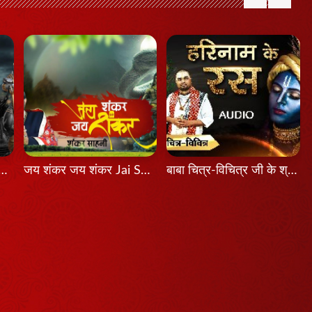
श होता तो Agar Aadesh Hota To
जय शंकर जय शंकर Jai Shankar Jai Shankar
बाबा चित्र-विचित्र जी के श्री मुख से श्रवण कीजिए श्रीकृष्ण का यह भजन...हरिनाम के रस...latest Bhajan