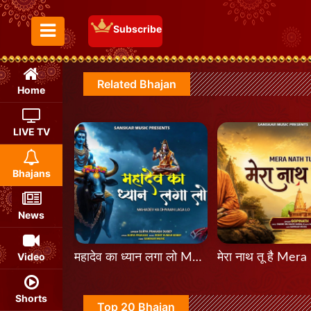
Subscribe
Toggle Menu
Related Bhajan
Home
LIVE TV
Bhajans
News
Video
महादेव का ध्यान लगा लो Mahadev Ka Dhyan Laga Lo
Shorts
Top 20 Bhajan