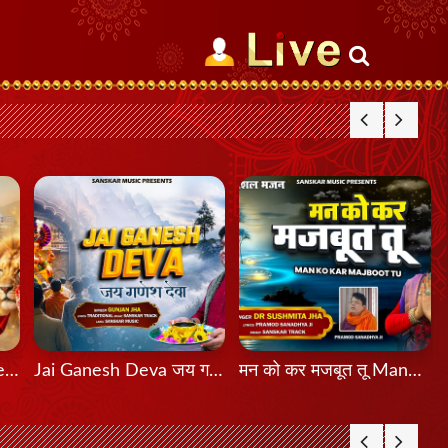
मेरी शेरावाली माँ दा मेला Meri Sherawali Maa Da Mela
Jai Ganesh Deva जय गणेश देवा
मन को कर मजबूत तू Mann Ko Kar Majboot Tu