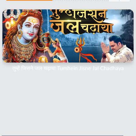
तुम्हें जिसने जल चढ़ाया Tumhein Jisne Jal Chadhaya