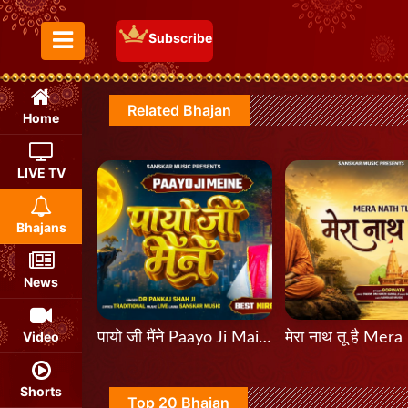
Subscribe
Toggle Menu
Related Bhajan
Home
LIVE TV
Bhajans
News
Video
पायो जी मैंने Paayo Ji Maine
Shorts
Top 20 Bhajan