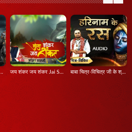
श होता तो Agar Aadesh Hota To
जय शंकर जय शंकर Jai Shankar Jai Shankar
बाबा चित्र-विचित्र जी के श्री मुख से श्रवण कीजिए श्रीकृष्ण का यह भजन...हरिनाम के रस...latest Bhajan