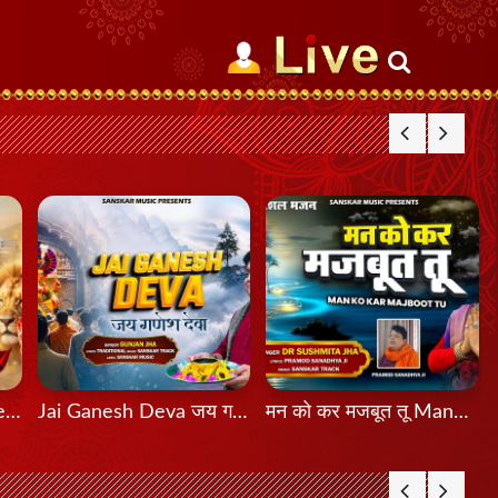
मेरी शेरावाली माँ दा मेला Meri Sherawali Maa Da Mela
Jai Ganesh Deva जय गणेश देवा
मन को कर मजबूत तू Mann Ko Kar Majboot Tu