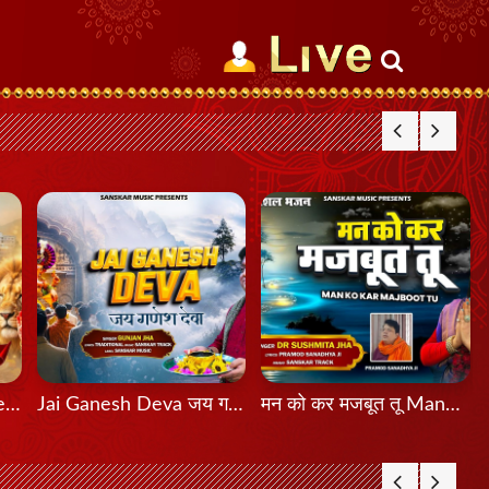
मेरी शेरावाली माँ दा मेला Meri Sherawali Maa Da Mela
Jai Ganesh Deva जय गणेश देवा
मन को कर मजबूत तू Mann Ko Kar Majboot Tu