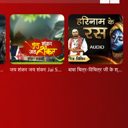
श होता तो Agar Aadesh Hota To
जय शंकर जय शंकर Jai Shankar Jai Shankar
बाबा चित्र-विचित्र जी के श्री मुख से श्रवण कीजिए श्रीकृष्ण का यह भजन...हरिनाम के रस...latest Bhajan