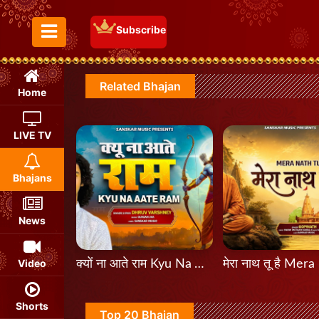
Subscribe
Toggle Menu
Related Bhajan
Home
LIVE TV
Bhajans
News
Video
क्यों ना आते राम Kyu Na Aate Ram
Shorts
Top 20 Bhajan