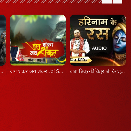
श होता तो Agar Aadesh Hota To
जय शंकर जय शंकर Jai Shankar Jai Shankar
बाबा चित्र-विचित्र जी के श्री मुख से श्रवण कीजिए श्रीकृष्ण का यह भजन...हरिनाम के रस...latest Bhajan