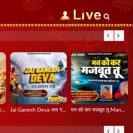
मेरी शेरावाली माँ दा मेला Meri Sherawali Maa Da Mela
Jai Ganesh Deva जय गणेश देवा
मन को कर मजबूत तू Mann Ko Kar Majboot Tu