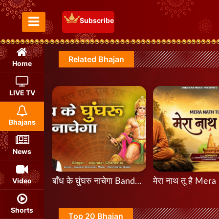
Subscribe
Toggle Menu
Related Bhajan
Home
LIVE TV
Bhajans
News
Video
बाँध के घुंघरु नाचेगा Bandh Ke Ghunghroo Nachega
Shorts
Top 20 Bhajan