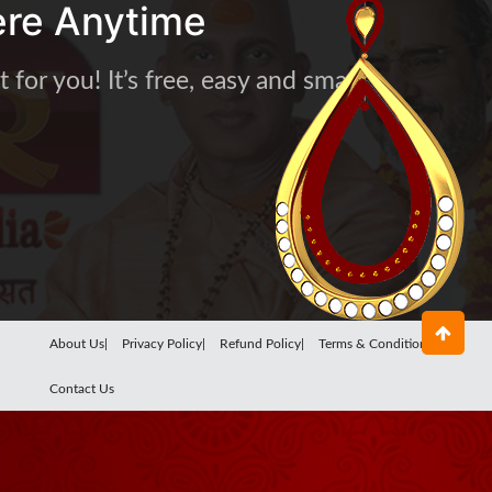
re Anytime
for you! It’s free, easy and smart
About Us|
Privacy Policy|
Refund Policy|
Terms & Conditions|
Contact Us