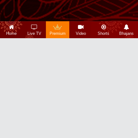
Home
Live TV
Premium
Video
Shorts
Bhajans