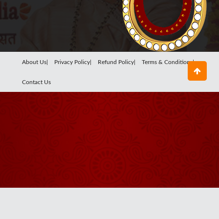
About Us|
Privacy Policy|
Refund Policy|
Terms & Conditions|
Contact Us