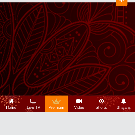
Home
Live TV
Premium
Video
Shorts
Bhajans