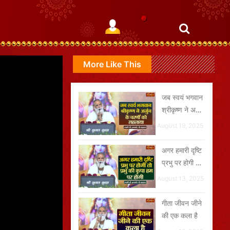
More Like This
जब स्वयं भगवान
श्रीकृष्ण ने अर्जुन
के चरणों को
August 19, 2025
सहलाया
अगर हमारी दृष्टि
प्रभु पर होगी तो
प्रभु की कृपा हम
August 13, 2025
पर होगी
गीता जीवन जीने
की एक कला है