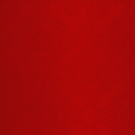
ग्रंथ बहुत हैं
लेकिन गीता
उनका सार है
August 18, 2025
नंदलाल का सुंदर
भजन
August 11, 2025
भगवद्गीता सही
दृष्टिकोण का मार्ग
है
August 14, 2025
भीष्म के जाने के
बाद धृतराष्ट्र का
मन क्यों कांपा?
August 07, 2025
जब अर्जुन ने