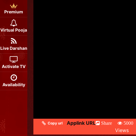
Premium
Virtual Pooja
Live Darshan
Activate TV
Availability
Applink URL
Share
5000
Copy url
Views