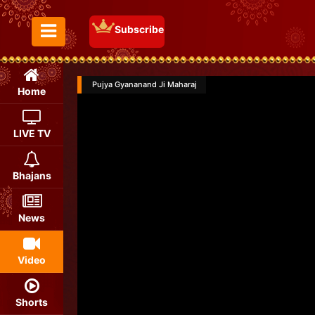
Subscribe
Toggle Menu
Pujya Gyananand Ji Maharaj
Home
LIVE TV
Bhajans
News
Video
Shorts