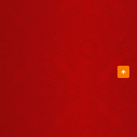
सेना को नहीं,
श्रीकृष्ण को चुना
August 18, 2025
महाभारत युद्ध में
पांडवों की विजय
के दो रहस्य क्या
August 11, 2025
थे?
विवेक की दृष्टि
गीता से कैसे
मिलती है?
August 22, 2025
गीता का दूसरा
श्लोक हमें क्या
सिखाता है?
August 08, 2025
कर्तव्य में ही
असली धर्म है
August 25, 2025