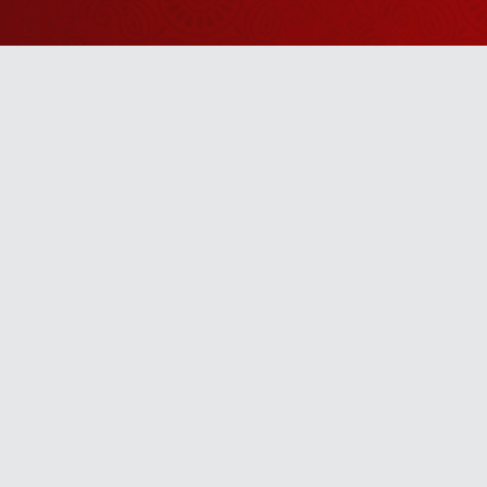
Watch Sanskar
Anywhere 
Download our top-rated app, made just for yo
TV App
Mobile App