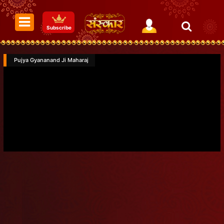
Subscribe
Pujya Gyananand Ji Maharaj