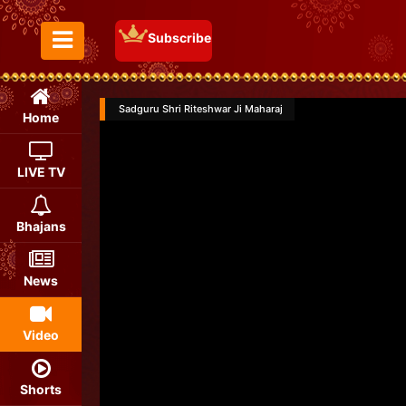
Subscribe
Toggle Menu
Sadguru Shri Riteshwar Ji Maharaj
Home
LIVE TV
Bhajans
News
Video
Shorts