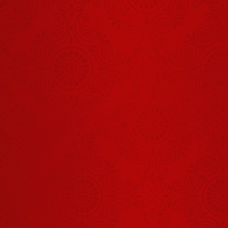
है
हनुमान जी से
कैसी कृपा मांगनी
चाहिए?
August 28, 2025
धर्म और धन दो
प्रकार की
दवाइयां हैं
August 12, 2025
भगवान की भक्ति
करना क्यों जरूरी
है?
August 18, 2025
किसी बात को
तभी मत मानिए
जब वह लंदन
August 20, 2025
और अमेरिका से
Return होकर
रूप सिंह की बेटी