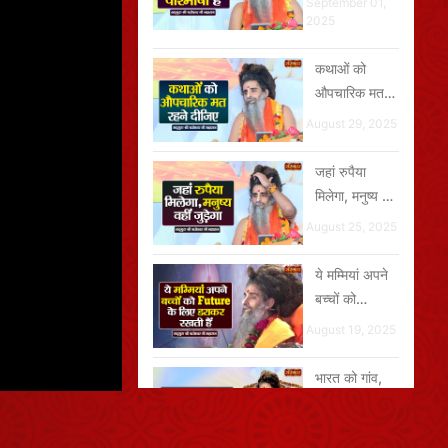
September 01,
2025
कथाओं को
औपचारिक मत
रहने दीजिए
August 29, 2025
जहां रुपैया
मिलेगा, मनुष्य वहीं
जुड़ेगा
August 25, 2025
ये मम्मियां अपने
बच्चों को
Future के लिए
August 19, 2025
डराकर रखती हैं
भारत को गांव,
संस्कृति और
शुद्धता की जरूरत
August 18, 2025