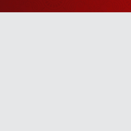
Watch Sanskar
Anywhere 
Download our top-rated app, made just for yo
TV App
Mobile App