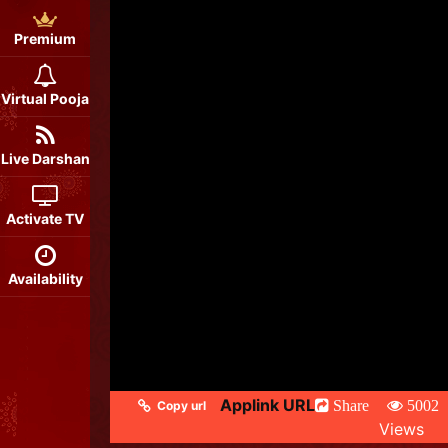
Premium
Virtual Pooja
Live Darshan
Activate TV
Availability
Applink URL
Share
5002
Copy url
Views