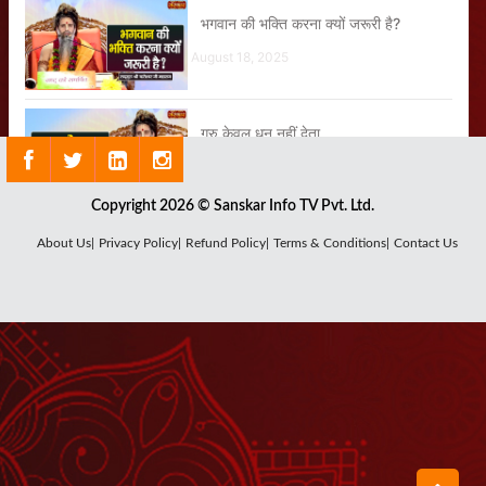
भगवान की भक्ति करना क्यों जरूरी है?
August 18, 2025
गुरु केवल धन नहीं देता
August 11, 2025
Copyright 2026 © Sanskar Info TV Pvt. Ltd.
8 अरब में 10 करोड़ लोग ही भागवत के बारे में
About Us|
Privacy Policy|
Refund Policy|
Terms & Conditions|
Contact Us
जानते होंगे
August 30, 2025
गुरु वह नहीं जो संसार छुड़ा दे
August 23, 2025
हमारे बच्चे 22 साल के होने के बाद भी बड़े नहीं
हो रहे हैं