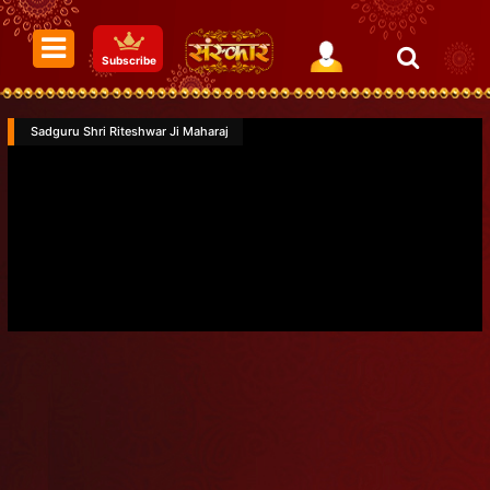
Subscribe
Sadguru Shri Riteshwar Ji Maharaj