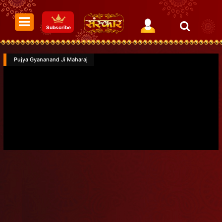
Subscribe
Pujya Gyananand Ji Maharaj