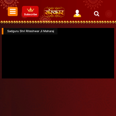
Subscribe
Sadguru Shri Riteshwar Ji Maharaj