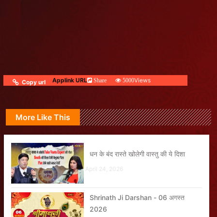
Applink URL
Views
Share
5000
Copy url
More Like This
धन के बंद रास्ते खोलेगी वास्तु की ये दिशा
April 24, 2026
Shrinath Ji Darshan - 06 अगस्त
2026