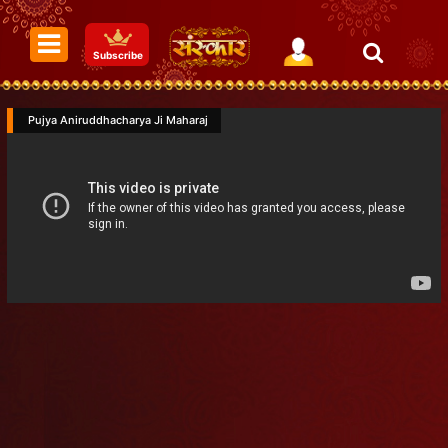
Subscribe
Pujya Aniruddhacharya Ji Maharaj