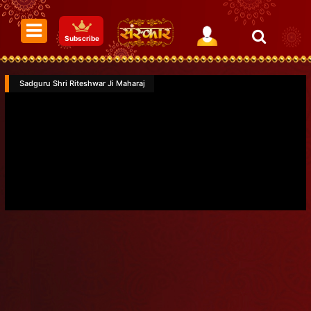
Subscribe
Sadguru Shri Riteshwar Ji Maharaj